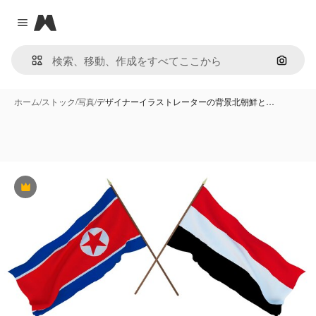
Magnific
Close menu
画像で
ホーム
/
ストック
/
写真
/
デザイナーイラストレーターの背景北朝鮮と…
Premium