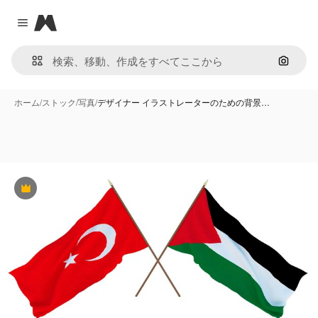
Magnific
Close menu
画像で
ホーム
/
ストック
/
写真
/
デザイナー イラストレーターのための背景…
Premium