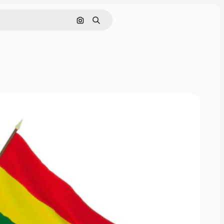
画像で検索
検索