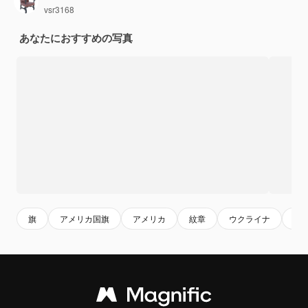
vsr3168
あなたにおすすめの写真
旗
アメリカ国旗
アメリカ
紋章
ウクライナ
シ