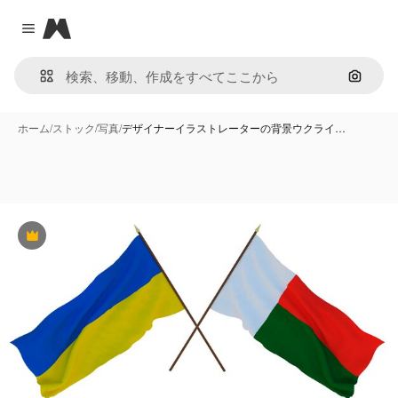
Magnific
Close menu
画像で
ホーム
/
ストック
/
写真
/
デザイナーイラストレーターの背景ウクライ…
Premium