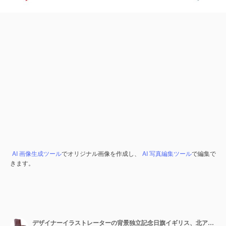
AI 画像生成ツール
でオリジナル画像を作成し、
AI 写真編集ツール
で編集で
きます。
デザイナーイラストレーターの背景独立記念日旗イギリス、北アイルランド、アザドカシミール