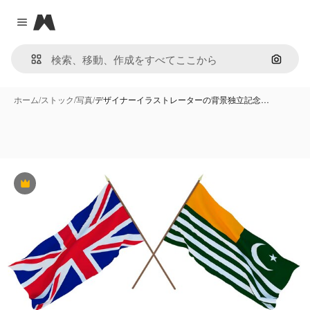
Magnific
Close menu
画像で
ホーム
/
ストック
/
写真
/
デザイナーイラストレーターの背景独立記念…
Premium