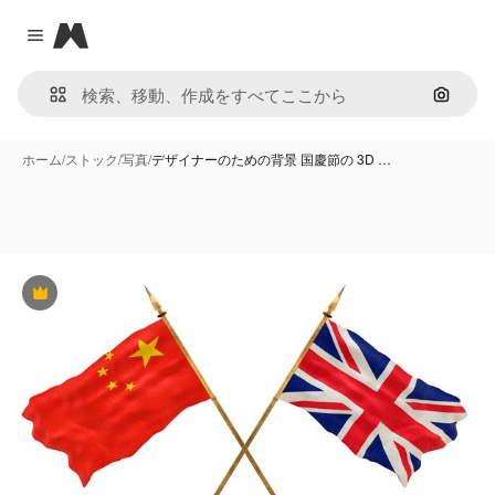
Magnific
Close menu
画像で
ホーム
/
ストック
/
写真
/
デザイナーのための背景 国慶節の 3D …
Premium