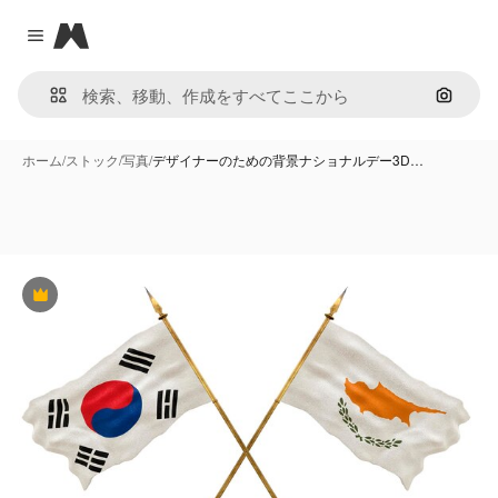
Magnific
Close menu
画像で
ホーム
/
ストック
/
写真
/
デザイナーのための背景ナショナルデー3D…
Premium