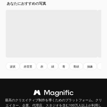
あなたにおすすめの写真
波状
赤背景
赤
緑
青
青緑
抽象
ファ
最高のクリエイティブ制作を導くためのプラットフォーム。クリ
エイター、企業、代理店、スタジオを含む100万人以上が利用し