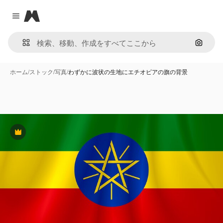
Magnific
Close menu
画像で
ホーム
/
ストック
/
写真
/
わずかに波状の生地にエチオピアの旗の背景
Premium