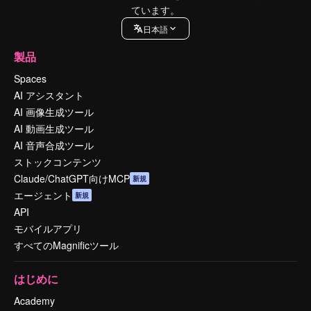
ています。
日本語
製品
Spaces
AI アシスタント
AI 画像生成ツール
AI 動画生成ツール
AI 音声合成ツール
ストックコンテンツ
Claude/ChatGPT向けMCP
新規
エージェント
新規
API
モバイルアプリ
すべてのMagnificツール
はじめに
Academy