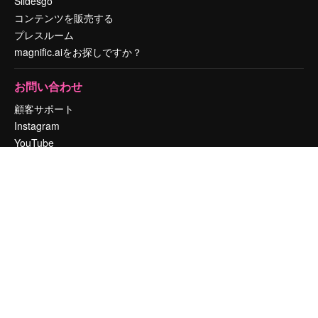
Slidesgo
コンテンツを販売する
プレスルーム
magnific.aiをお探しですか？
お問い合わせ
顧客サポート
Instagram
YouTube
LinkedIn
TikTok
Discord
X
Reddit
Copyright © 2010-
2026
Freepik Company S.L.U.
無断複写・転載を禁じま
す
.