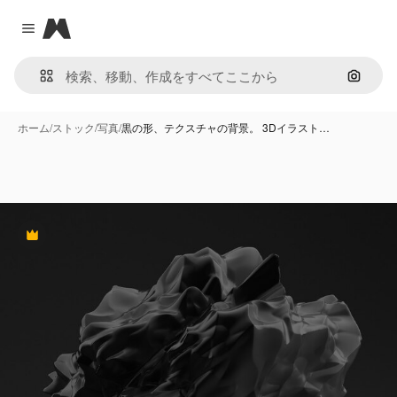
Magnific
Close menu
画像で
ホーム
/
ストック
/
写真
/
黒の形、テクスチャの背景。 3Dイラスト…
Premium