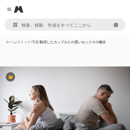
Magnific
Close menu
画像で
ホーム
/
ストック
/
写真
/
動揺したカップルとの悪いセックスの概念
Premium