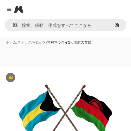
Magnific
Close menu
画像で
ホーム
/
ストック
/
写真
/
バハマ対マラウイ2カ国旗の背景
Premium