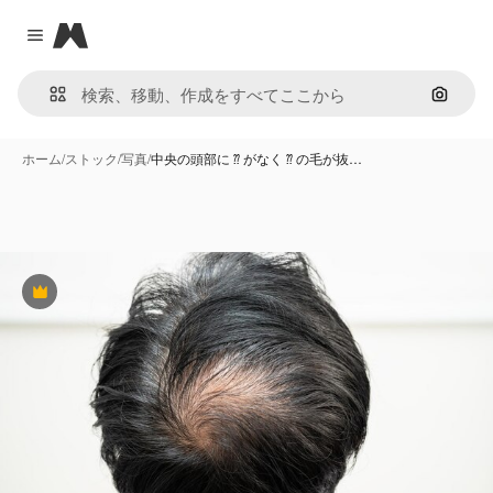
Magnific
Close menu
画像で
ホーム
/
ストック
/
写真
/
中央の頭部に ⁇ がなく ⁇ の毛が抜…
Premium