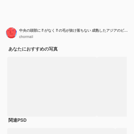
中央の頭部に ⁇ がなく ⁇ の毛が抜け落ちない 成熟したアジアのビジネススマートな男
chormail
あなたにおすすめの写真
関連PSD