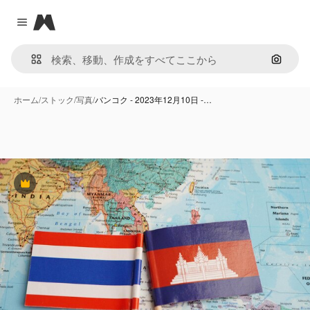
Magnific
Close menu
画像で
ホーム
/
ストック
/
写真
/
バンコク - 2023年12月10日 -…
Premium