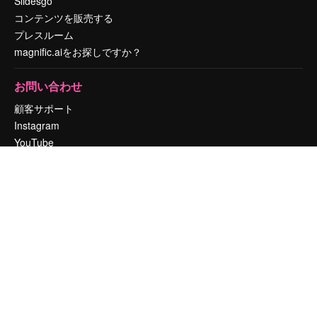
Slidesgo
コンテンツを販売する
プレスルーム
magnific.aiをお探しですか？
お問い合わせ
顧客サポート
Instagram
YouTube
LinkedIn
TikTok
Discord
X
Reddit
Copyright © 2010-
2026
Freepik Company S.L.U.
無断複写・転載を禁じま
す
.