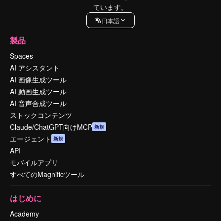
ています。
日本語
製品
Spaces
AI アシスタント
AI 画像生成ツール
AI 動画生成ツール
AI 音声合成ツール
ストックコンテンツ
Claude/ChatGPT向けMCP
新規
エージェント
新規
API
モバイルアプリ
すべてのMagnificツール
はじめに
Academy