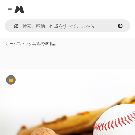
Magnific
Close menu
画像で
ホーム
/
ストック
/
写真
/
野球用品
Premium