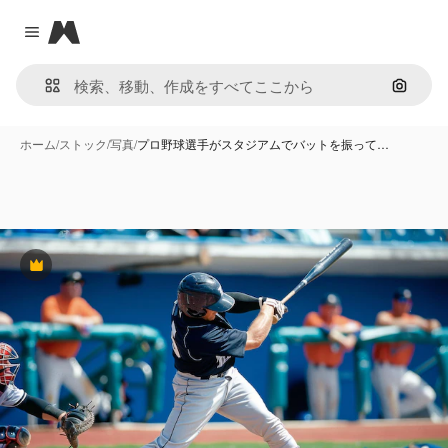
Magnific
Close menu
画像で
ホーム
/
ストック
/
写真
/
プロ野球選手がスタジアムでバットを振って…
Premium