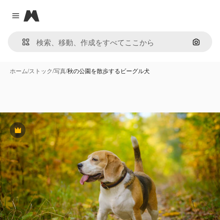
Magnific
Close menu
画像で
ホーム
/
ストック
/
写真
/
秋の公園を散歩するビーグル犬
Premium