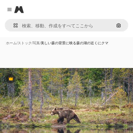
Magnific
Close menu
画像で
ホーム
/
ストック
/
写真
/
美しい森の背景に映る森の湖の近くにクマ
Premium