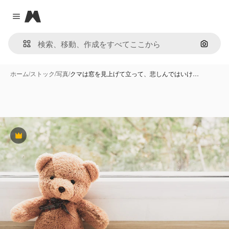
Magnific
Close menu
画像で
ホーム
/
ストック
/
写真
/
クマは窓を見上げて立って、悲しんではいけ…
Premium