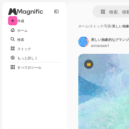
作成
ホーム
/
ストック
/
写真
/
美しい抽象
ホーム
検索
美しい抽象的なグランジ
annavaasi1
ストック
もっと詳しく
Premium
すべてのツール