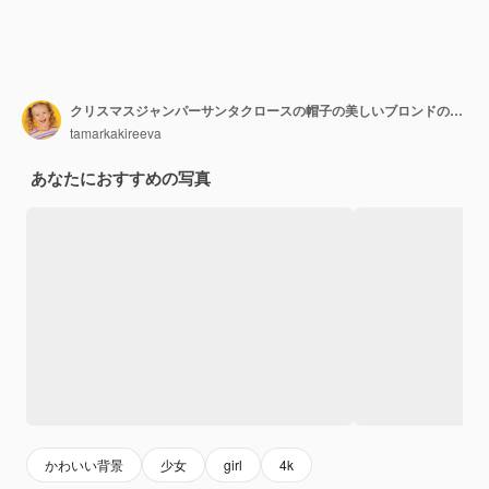
クリスマスジャンパーサンタクロースの帽子の美しいブロンドの女の子は、ギフトボックスを保持します
tamarkakireeva
あなたにおすすめの写真
かわいい背景
少女
girl
4k