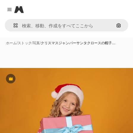
Magnific
Close menu
画像で
ホーム
/
ストック
/
写真
/
クリスマスジャンパーサンタクロースの帽子…
Premium