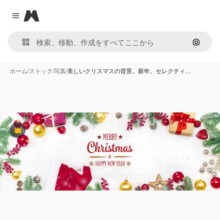
Magnific
Close menu
画像で
ホーム
/
ストック
/
写真
/
美しいクリスマスの背景。新年。セレクティ…
Premium