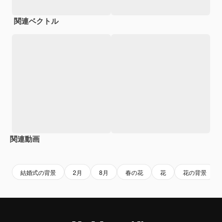
関連ベクトル
関連動画
Premium
Premium
AIによって生成されました。
Premium
Premium
結婚式の背景
2月
8月
春の花
花
花の背景