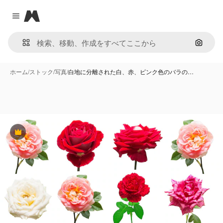
Magnific
Close menu
画像で
ホーム
/
ストック
/
写真
/
白地に分離された白、赤、ピンク色のバラの…
Premium