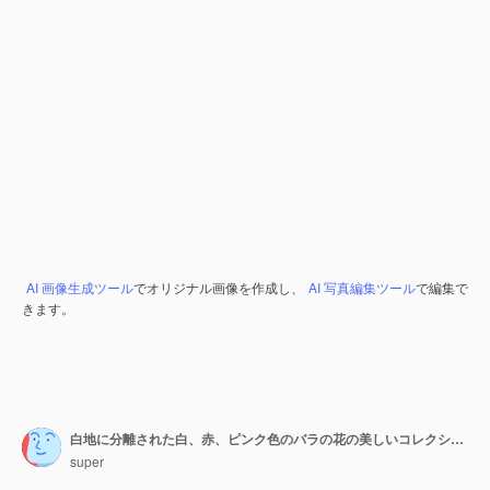
AI 画像生成ツール
でオリジナル画像を作成し、
AI 写真編集ツール
で編集で
きます。
白地に分離された白、赤、ピンク色のバラの花の美しいコレクション。ウェディングカード。花束。フラットレイ、上面図
super