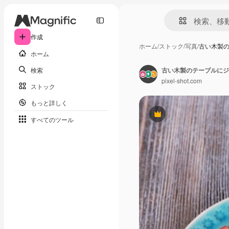
作成
ホーム
/
ストック
/
写真
/
古い木製
ホーム
検索
古い木製のテーブルにジ
pixel-shot.com
ストック
もっと詳しく
Premium
すべてのツール