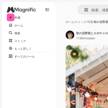
作成
ホーム
/
ストック
/
写真
/
秋の花野
ホーム
検索
秋の花野菜とカボチャの
1138irinasaan
ストック
もっと詳しく
Premium
すべてのツール