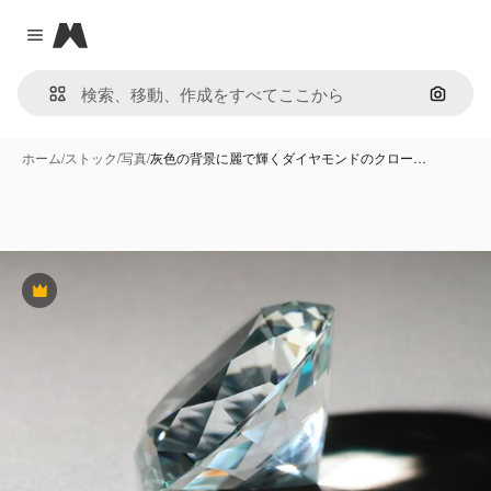
Magnific
Close menu
画像で
ホーム
/
ストック
/
写真
/
灰色の背景に麗で輝くダイヤモンドのクロー…
Premium