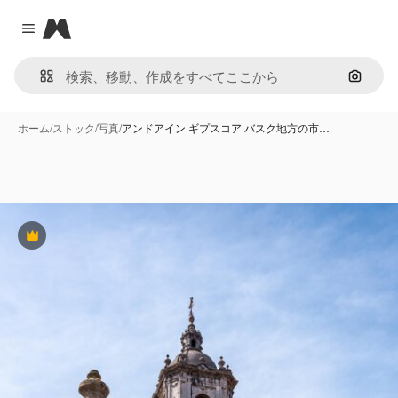
Magnific
Close menu
画像で
ホーム
/
ストック
/
写真
/
アンドアイン ギプスコア バスク地方の市…
Premium