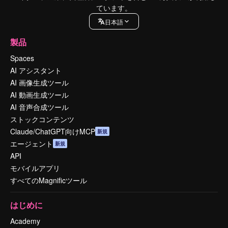
ています。
日本語
製品
Spaces
AI アシスタント
AI 画像生成ツール
AI 動画生成ツール
AI 音声合成ツール
ストックコンテンツ
Claude/ChatGPT向けMCP
新規
エージェント
新規
API
モバイルアプリ
すべてのMagnificツール
はじめに
Academy