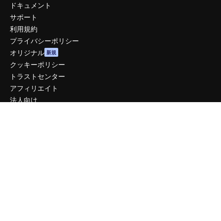
ドキュメント
サポート
利用規約
プライバシーポリシー
オリジナル
新規
クッキーポリシー
トラストセンター
アフィリエイト
法人向け
運営
料金
会社概要
Reviews
採用情報
検索トレンド
ブログ
イベント