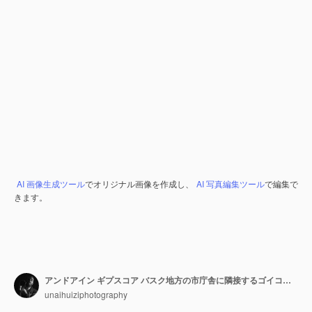
AI 画像生成ツール
でオリジナル画像を作成し、
AI 写真編集ツール
で編集で
きます。
アンドアイン ギプスコア バスク地方の市庁舎に隣接するゴイコ広場にあるサン マルティン教区の美しい外観
unaihuiziphotography