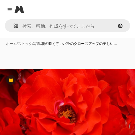
Magnific
Close menu
画像で
ホーム
/
ストック
/
写真
/
花の咲く赤いバラのクローズアップの美しい…
Premium