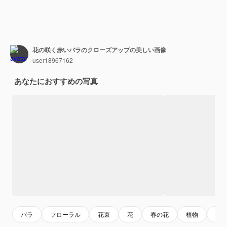
花の咲く赤いバラのクローズアップの美しい画像
user18967162
あなたにおすすめの写真
バラ
フローラル
花束
花
春の花
植物
ロ