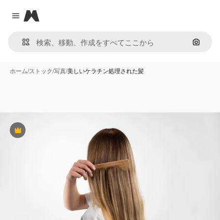
Magnific
Close menu
画像で
ホーム
/
ストック
/
写真
/
美しいケラチン処理された髪
Premium