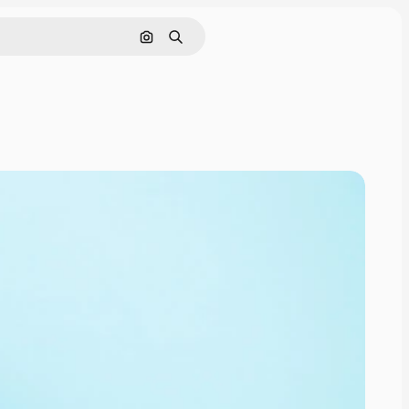
画像で検索
検索