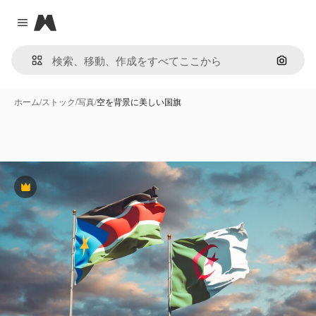
Magnific
Close menu
画像で
ホーム
/
ストック
/
写真
/
空を背景に美しい国旗
Premium