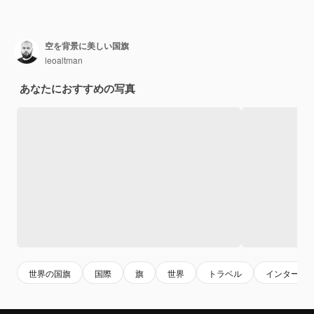
空を背景に美しい国旗
leoaltman
あなたにおすすめの写真
世界の国旗
国際
旗
世界
トラベル
インターナ