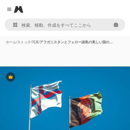
Magnific
Close menu
画像で
ホーム
/
ストック
/
写真
/
アフガニスタンとフェロー諸島の美しい国の…
Premium