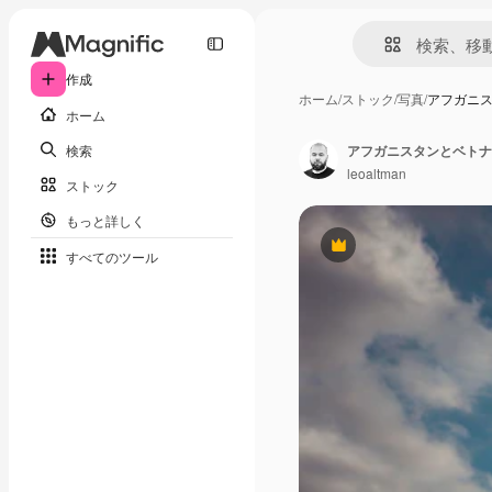
作成
ホーム
/
ストック
/
写真
/
アフガニ
ホーム
検索
アフガニスタンとベトナ
leoaltman
ストック
もっと詳しく
Premium
すべてのツール