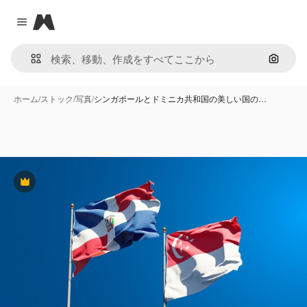
Magnific
Close menu
画像で
ホーム
/
ストック
/
写真
/
シンガポールとドミニカ共和国の美しい国の…
Premium