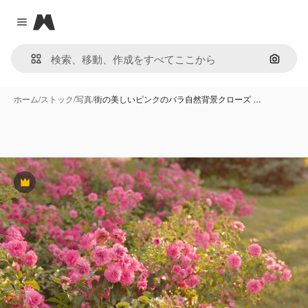
Magnific
Close menu
画像で
ホーム
/
ストック
/
写真
/
街の美しいピンクのバラ自然背景クローズ …
Premium