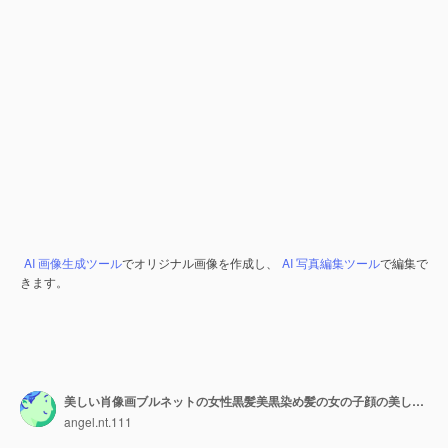
AI 画像生成ツール
でオリジナル画像を作成し、
AI 写真編集ツール
で編集で
きます。
美しい肖像画ブルネットの女性黒髪美黒染め髪の女の子顔の美しさのクローズアップイラスト
angel.nt.111