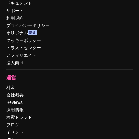
ドキュメント
サポート
利用規約
プライバシーポリシー
オリジナル
新規
クッキーポリシー
トラストセンター
アフィリエイト
法人向け
運営
料金
会社概要
Reviews
採用情報
検索トレンド
ブログ
イベント