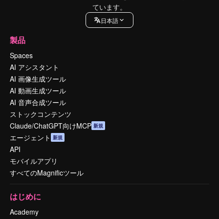
ています。
日本語
製品
Spaces
AI アシスタント
AI 画像生成ツール
AI 動画生成ツール
AI 音声合成ツール
ストックコンテンツ
Claude/ChatGPT向けMCP
新規
エージェント
新規
API
モバイルアプリ
すべてのMagnificツール
はじめに
Academy