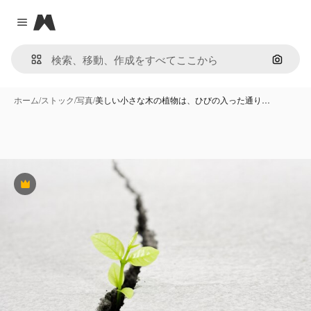
Magnific
Close menu
画像で
ホーム
/
ストック
/
写真
/
美しい小さな木の植物は、ひびの入った通り…
Premium