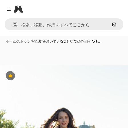
Magnific
Close menu
画像で
ホーム
/
ストック
/
写真
/
街を歩いている美しい笑顔の女性Portr…
Premium