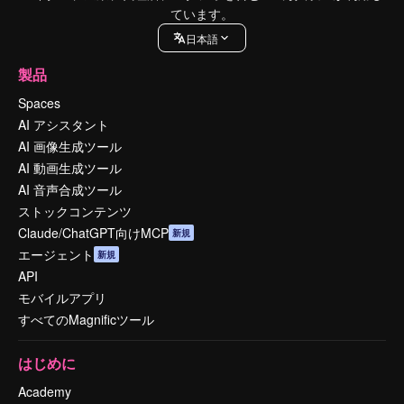
ています。
日本語
製品
Spaces
AI アシスタント
AI 画像生成ツール
AI 動画生成ツール
AI 音声合成ツール
ストックコンテンツ
Claude/ChatGPT向けMCP
新規
エージェント
新規
API
モバイルアプリ
すべてのMagnificツール
はじめに
Academy