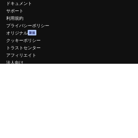
ドキュメント
サポート
利用規約
プライバシーポリシー
オリジナル
新規
クッキーポリシー
トラストセンター
アフィリエイト
法人向け
運営
料金
会社概要
Reviews
採用情報
検索トレンド
ブログ
イベント