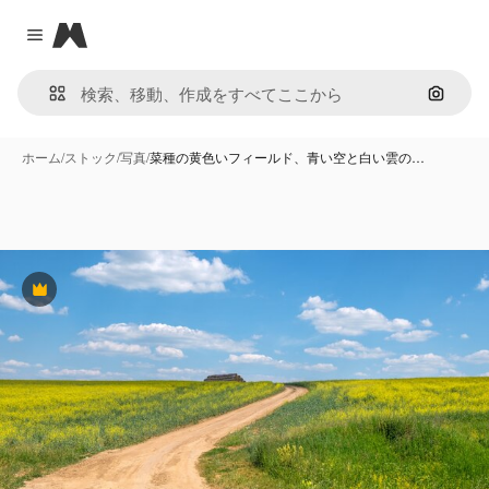
Magnific
Close menu
画像で
ホーム
/
ストック
/
写真
/
菜種の黄色いフィールド、青い空と白い雲の…
Premium