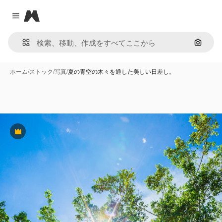
Magnific
Close menu
画像で
ホーム
/
ストック
/
写真
/
夏の青空の木々を通した美しい日差し。
Premium