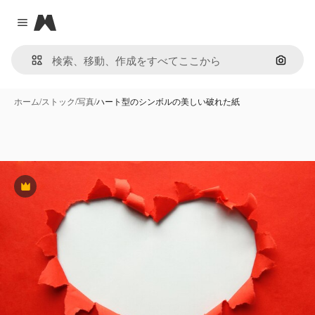
Magnific
Close menu
画像で
ホーム
/
ストック
/
写真
/
ハート型のシンボルの美しい破れた紙
Premium