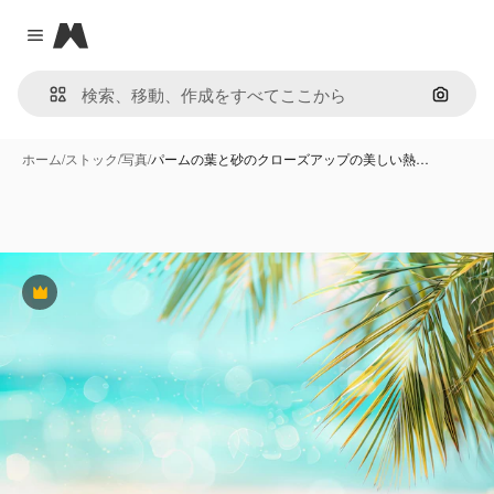
Magnific
Close menu
画像で
ホーム
/
ストック
/
写真
/
パームの葉と砂のクローズアップの美しい熱…
Premium