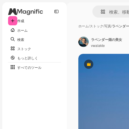
作成
ホーム
/
ストック
/
写真
/
ラベンダ
ホーム
検索
ラベンダー畑の美女
vwalakte
ストック
もっと詳しく
Premium
すべてのツール