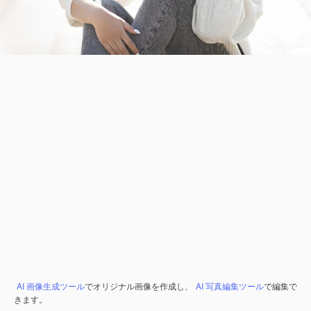
AI 画像生成ツール
でオリジナル画像を作成し、
AI 写真編集ツール
で編集で
きます。