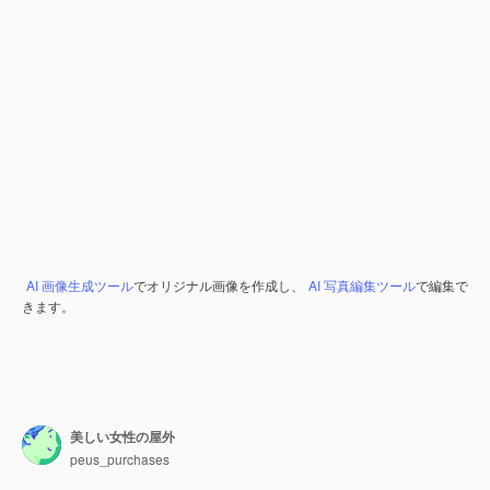
AI 画像生成ツール
でオリジナル画像を作成し、
AI 写真編集ツール
で編集で
きます。
美しい女性の屋外
peus_purchases