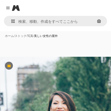
Magnific
Close menu
画像で
ホーム
/
ストック
/
写真
/
美しい女性の屋外
Premium