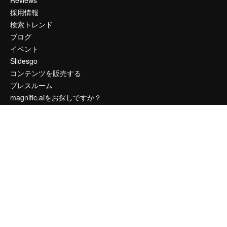
採用情報
検索トレンド
ブログ
イベント
Slidesgo
コンテンツを販売する
プレスルーム
magnific.aiをお探しですか？
お問い合わせ
顧客サポート
Instagram
YouTube
LinkedIn
TikTok
Discord
X
Reddit