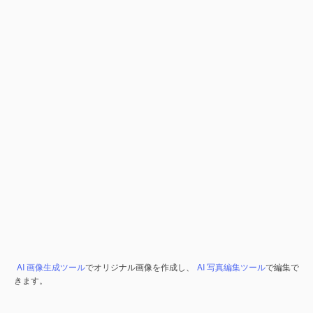
AI 画像生成ツール
でオリジナル画像を作成し、
AI 写真編集ツール
で編集で
きます。