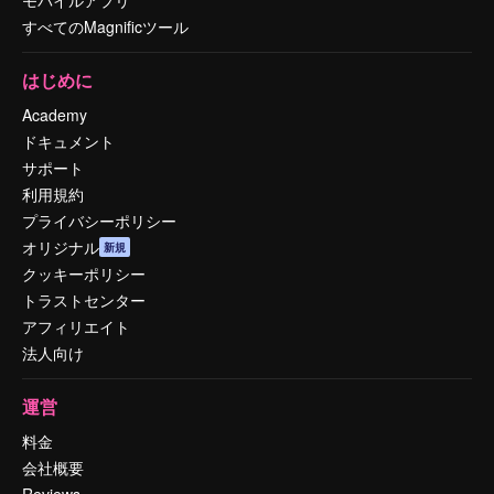
すべてのMagnificツール
はじめに
Academy
ドキュメント
サポート
利用規約
プライバシーポリシー
オリジナル
新規
クッキーポリシー
トラストセンター
アフィリエイト
法人向け
運営
料金
会社概要
Reviews