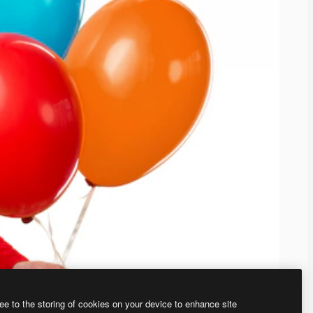
ee to the storing of cookies on your device to enhance site