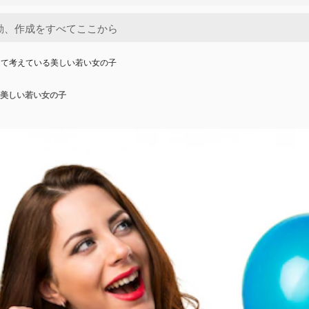
って考えている美しい若い女の子
美しい若い女の子