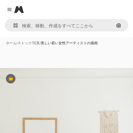
Magnific
Close menu
画像で
ホーム
/
ストック
/
写真
/
美しい若い女性アーティストの描画
Premium