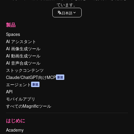
ています。
日本語
製品
Spaces
AI アシスタント
AI 画像生成ツール
AI 動画生成ツール
AI 音声合成ツール
ストックコンテンツ
Claude/ChatGPT向けMCP
新規
エージェント
新規
API
モバイルアプリ
すべてのMagnificツール
はじめに
Academy