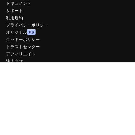
ドキュメント
サポート
利用規約
プライバシーポリシー
オリジナル
新規
クッキーポリシー
トラストセンター
アフィリエイト
法人向け
運営
料金
会社概要
Reviews
採用情報
検索トレンド
ブログ
イベント