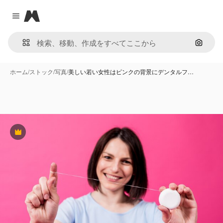
Magnific
Close menu
画像で
ホーム
/
ストック
/
写真
/
美しい若い女性はピンクの背景にデンタルフ…
Premium