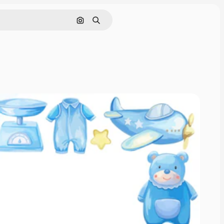
画像で検索
検索