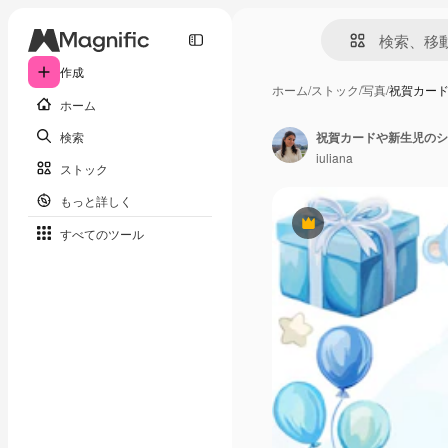
作成
ホーム
/
ストック
/
写真
/
祝賀カー
ホーム
検索
iuliana
ストック
もっと詳しく
Premium
すべてのツール