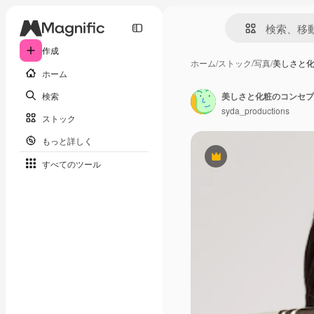
作成
ホーム
/
ストック
/
写真
/
美しさと化
ホーム
検索
syda_productions
ストック
もっと詳しく
Premium
すべてのツール