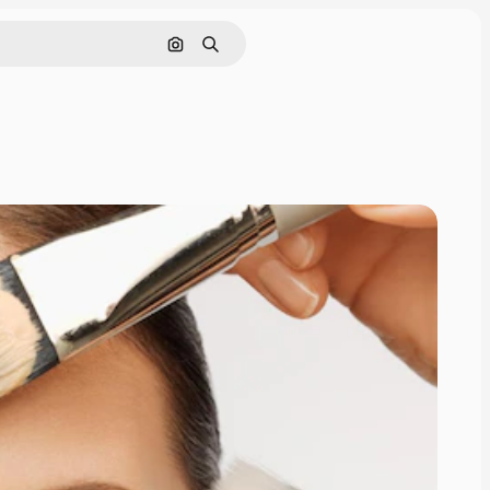
画像で検索
検索